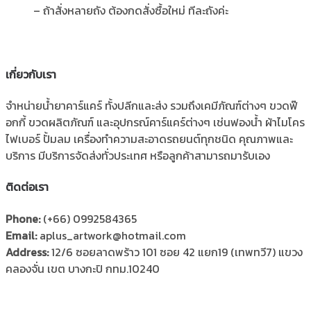
– ถ้าสั่งหลายถัง ต้องกดสั่งซื้อใหม่ ทีละถังค่ะ
เกี่ยวกับเรา
จำหน่ายน้ำยาคาร์แคร์ ทั้งปลีกและส่ง รวมถึงเคมีภัณฑ์ต่างๆ ขวดฟ๊
อกกี้ ขวดผลิตภัณฑ์ และอุปกรณ์คาร์แคร์ต่างๆ เช่นฟองน้ำ ผ้าไมโคร
ไฟเบอร์ ปั้มลม เครื่องทำความสะอาดรถยนต์ทุกชนิด คุณภาพและ
บริการ มีบริการจัดส่งทั่วประเทศ หรือลูกค้าสามารถมารับเอง
ติดต่อเรา
Phone:
(+66) 0992584365
Email:
aplus_artwork@hotmail.com
Address:
12/6 ซอยลาดพร้าว 101 ซอย 42 แยก19 (เทพทวี7) แขวง
คลองจั่น เขต บางกะปิ กทม.10240